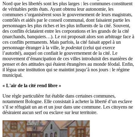
Nord que les libertés sont les plus larges : les communes constituent
de véritables petits états. Ayant obtenu leur autonomie, les
communes s’organisèrent sous le gouvernement de leurs magistrats,
contrôlés et aidés par le conseil communal, dont faisaient partie les
personnages les plus riches et les plus influents de la cité. Souvent,
des conflits éclataient entre les corporations et les grands de la cité
(marchands, banquiers…). Le roi proposait alors son arbitrage face à
ces conflits permanents. Mais parfois, la cité faisait appel à un
personnage étranger à la ville, le
podestat
(celui qui exerce
l’autorité), auquel on confiait le gouvernement de la cité. Le
mouvement d’émancipation de ces villes introduisit des manières de
penser et des attitudes qui étaient étrangères au monde féodal. Enfin,
il légua une institution qui se maintint jusqu’à nos jours : le régime
municipal.
« L'air de la cité rend libre »
Une règle particulière fut établie dans certaines communes,
notamment Bologne. Elle consistait à acheter la liberté d’un esclave
s’il se réfugiait un an et un jour dans une commune. Les citoyens ne
désiraient aucun serf ou esclave sur leur territoire.