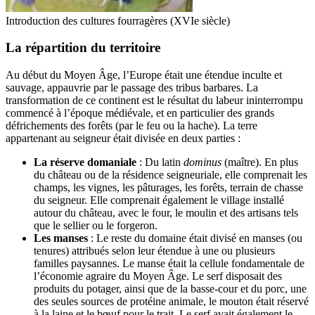
Introduction des cultures fourragères (XVIe siècle)
La répartition du territoire
Au début du Moyen Âge, l’Europe était une étendue inculte et
sauvage, appauvrie par le passage des tribus barbares. La
transformation de ce continent est le résultat du labeur ininterrompu
commencé à l’époque médiévale, et en particulier des grands
défrichements des forêts (par le feu ou la hache). La terre
appartenant au seigneur était divisée en deux parties :
La réserve domaniale
: Du latin
dominus
(maître). En plus
du château ou de la résidence seigneuriale, elle comprenait les
champs, les vignes, les pâturages, les forêts, terrain de chasse
du seigneur. Elle comprenait également le village installé
autour du château, avec le four, le moulin et des artisans tels
que le sellier ou le forgeron.
Les manses
: Le reste du domaine était divisé en manses (ou
tenures) attribués selon leur étendue à une ou plusieurs
familles paysannes. Le manse était la cellule fondamentale de
l’économie agraire du Moyen Âge. Le serf disposait des
produits du potager, ainsi que de la basse-cour et du porc, une
des seules sources de protéine animale, le mouton était réservé
à la laine et le bœuf pour le trait. Le serf avait également le