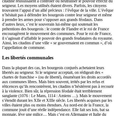
citadine réussissaient à contrôler ou neutraliser le pouvoir effectif du
seigneur. Les moyens utilisés étaient divers. Parfois, les citoyens
trouvaient l’appui d’un allié précieux : l’évêque de la ville. L’évêque
n’hésitait pas à défendre les bourgeois contre leur seigneur et même
à prendre les armes pour s’opposer aux grands féodaux. Dans
d’autres lieux, c’est le souverain lui-même qui soutenait les
prétentions des bourgeois : le comte de Flandre et le roi de France
encouragèrent le mouvement des communes. Pour le roi de France,
il s’agissait d’affaiblir le pouvoir des grands feudataires du royaume.
Ainsi, les citadins d’une ville « se gouvernaient en commun », d’où
l’appellation de commune.
Les libertés communales
Dans la plupart des cas, les bourgeois conjurés achetaient leurs
libertés au seigneur. Si le seigneur acceptait, on rédigeait des «
chartes de franchise » (ou de liberté), énumérant les droits accordés
aux communes libres. Mais bien souvent, irrités par les refus et
réticences qu’ils rencontrèrent, les citadins n’hésitèrent pas à recourir
à la violence. Bien sûr, la répression féodale était terriblement
sanglante (1076 : Le Mans, 1114 : Amiens …). Mais le mouvement
s’étendit durant les XIIe et XIIIe siècle. Les libertés acquises par les
villes étaient plus ou moins étendues. Au nord-est de la France, la
commune jouit d’une réelle indépendance. Elle fait ses lois, bat sa
monnaie, lève une milice… Mais c’est en Allemagne et Italie du