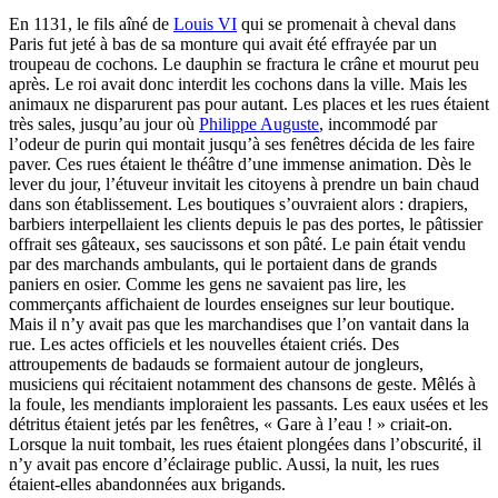
En 1131, le fils aîné de
Louis VI
qui se promenait à cheval dans
Paris fut jeté à bas de sa monture qui avait été effrayée par un
troupeau de cochons. Le dauphin se fractura le crâne et mourut peu
après. Le roi avait donc interdit les cochons dans la ville. Mais les
animaux ne disparurent pas pour autant. Les places et les rues étaient
très sales, jusqu’au jour où
Philippe Auguste
, incommodé par
l’odeur de purin qui montait jusqu’à ses fenêtres décida de les faire
paver. Ces rues étaient le théâtre d’une immense animation. Dès le
lever du jour, l’étuveur invitait les citoyens à prendre un bain chaud
dans son établissement. Les boutiques s’ouvraient alors : drapiers,
barbiers interpellaient les clients depuis le pas des portes, le pâtissier
offrait ses gâteaux, ses saucissons et son pâté. Le pain était vendu
par des marchands ambulants, qui le portaient dans de grands
paniers en osier. Comme les gens ne savaient pas lire, les
commerçants affichaient de lourdes enseignes sur leur boutique.
Mais il n’y avait pas que les marchandises que l’on vantait dans la
rue. Les actes officiels et les nouvelles étaient criés. Des
attroupements de badauds se formaient autour de jongleurs,
musiciens qui récitaient notamment des chansons de geste. Mêlés à
la foule, les mendiants imploraient les passants. Les eaux usées et les
détritus étaient jetés par les fenêtres, « Gare à l’eau ! » criait-on.
Lorsque la nuit tombait, les rues étaient plongées dans l’obscurité, il
n’y avait pas encore d’éclairage public. Aussi, la nuit, les rues
étaient-elles abandonnées aux brigands.