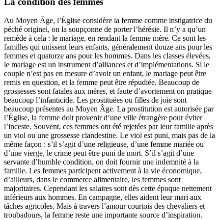
La condition des femmes
Au Moyen Âge, l’Église considère la femme comme instigatrice du
péché originel, on la soupçonne de porter l’hérésie. Il n’y a qu’un
remède à cela : le mariage, en rendant la femme mère. Ce sont les
familles qui unissent leurs enfants, généralement douze ans pour les
femmes et quatorze ans pour les hommes. Dans les classes élevées,
le mariage est un instrument d’alliances et d’implémentations. Si le
couple n’est pas en mesure d’avoir un enfant, le mariage peut être
remis en question, et la femme peut être répudiée. Beaucoup de
grossesses sont fatales aux mères, et faute d’avortement on pratique
beaucoup l’infanticide. Les prostituées ou filles de joie sont
beaucoup présentes au Moyen Âge. La prostitution est autorisée par
l’Église, la femme doit provenir d’une ville étrangère pour éviter
l’inceste. Souvent, ces femmes ont été rejetées par leur famille après
un viol ou une grossesse clandestine. Le viol est puni, mais pas de la
même façon : s’il s’agit d’une religieuse, d’une femme mariée ou
d’une vierge, le crime peut être puni de mort. S’il s’agit d’une
servante d’humble condition, on doit fournir une indemnité à la
famille. Les femmes participent activement à la vie économique,
d’ailleurs, dans le commerce alimentaire, les femmes sont
majoritaires. Cependant les salaires sont dès cette époque nettement
inférieurs aux hommes. En campagne, elles aident leur mari aux
tâches agricoles. Mais à travers l’amour courtois des chevaliers et
troubadours, la femme reste une importante source d’inspiration.