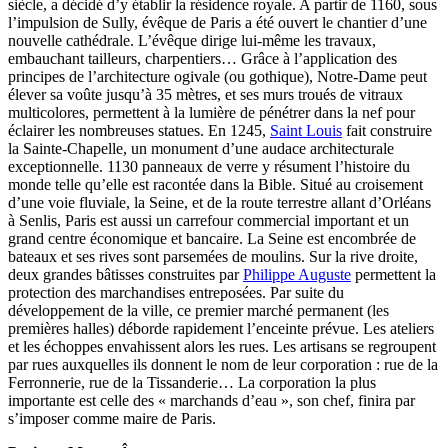
siècle, a décidé d’y établir la résidence royale. A partir de 1160, sous
l’impulsion de Sully, évêque de Paris a été ouvert le chantier d’une
nouvelle cathédrale. L’évêque dirige lui-même les travaux,
embauchant tailleurs, charpentiers… Grâce à l’application des
principes de l’architecture ogivale (ou gothique), Notre-Dame peut
élever sa voûte jusqu’à 35 mètres, et ses murs troués de vitraux
multicolores, permettent à la lumière de pénétrer dans la nef pour
éclairer les nombreuses statues. En 1245,
Saint Louis
fait construire
la Sainte-Chapelle, un monument d’une audace architecturale
exceptionnelle. 1130 panneaux de verre y résument l’histoire du
monde telle qu’elle est racontée dans la Bible. Situé au croisement
d’une voie fluviale, la Seine, et de la route terrestre allant d’Orléans
à Senlis, Paris est aussi un carrefour commercial important et un
grand centre économique et bancaire. La Seine est encombrée de
bateaux et ses rives sont parsemées de moulins. Sur la rive droite,
deux grandes bâtisses construites par
Philippe Auguste
permettent la
protection des marchandises entreposées. Par suite du
développement de la ville, ce premier marché permanent (les
premières halles) déborde rapidement l’enceinte prévue. Les ateliers
et les échoppes envahissent alors les rues. Les artisans se regroupent
par rues auxquelles ils donnent le nom de leur corporation : rue de la
Ferronnerie, rue de la Tissanderie… La corporation la plus
importante est celle des « marchands d’eau », son chef, finira par
s’imposer comme maire de Paris.