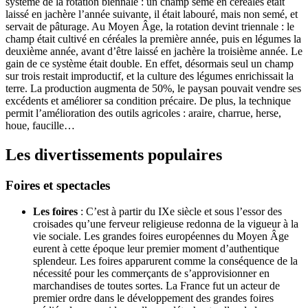
système de la rotation biennale : un champ semé en céréales était
laissé en jachère l’année suivante, il était labouré, mais non semé, et
servait de pâturage. Au Moyen Âge, la rotation devint triennale : le
champ était cultivé en céréales la première année, puis en légumes la
deuxième année, avant d’être laissé en jachère la troisième année. Le
gain de ce système était double. En effet, désormais seul un champ
sur trois restait improductif, et la culture des légumes enrichissait la
terre. La production augmenta de 50%, le paysan pouvait vendre ses
excédents et améliorer sa condition précaire. De plus, la technique
permit l’amélioration des outils agricoles : araire, charrue, herse,
houe, faucille…
Les divertissements populaires
Foires et spectacles
Les foires
: C’est à partir du IXe siècle et sous l’essor des
croisades qu’une ferveur religieuse redonna de la vigueur à la
vie sociale. Les grandes foires européennes du Moyen Âge
eurent à cette époque leur premier moment d’authentique
splendeur. Les foires apparurent comme la conséquence de la
nécessité pour les commerçants de s’approvisionner en
marchandises de toutes sortes. La France fut un acteur de
premier ordre dans le développement des grandes foires