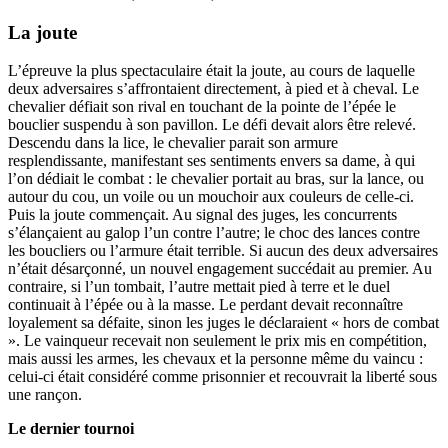
La joute
L’épreuve la plus spectaculaire était la joute, au cours de laquelle
deux adversaires s’affrontaient directement, à pied et à cheval. Le
chevalier défiait son rival en touchant de la pointe de l’épée le
bouclier suspendu à son pavillon. Le défi devait alors être relevé.
Descendu dans la lice, le chevalier parait son armure
resplendissante, manifestant ses sentiments envers sa dame, à qui
l’on dédiait le combat : le chevalier portait au bras, sur la lance, ou
autour du cou, un voile ou un mouchoir aux couleurs de celle-ci.
Puis la joute commençait. Au signal des juges, les concurrents
s’élançaient au galop l’un contre l’autre; le choc des lances contre
les boucliers ou l’armure était terrible. Si aucun des deux adversaires
n’était désarçonné, un nouvel engagement succédait au premier. Au
contraire, si l’un tombait, l’autre mettait pied à terre et le duel
continuait à l’épée ou à la masse. Le perdant devait reconnaître
loyalement sa défaite, sinon les juges le déclaraient « hors de combat
». Le vainqueur recevait non seulement le prix mis en compétition,
mais aussi les armes, les chevaux et la personne même du vaincu :
celui-ci était considéré comme prisonnier et recouvrait la liberté sous
une rançon.
Le dernier tournoi