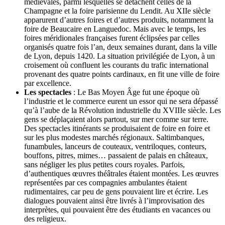
médiévales, parmi lesquelles se détachent celles de la
Champagne et la foire parisienne du Lendit. Au XIIe siècle
apparurent d’autres foires et d’autres produits, notamment la
foire de Beaucaire en Languedoc. Mais avec le temps, les
foires méridionales françaises furent éclipsées par celles
organisés quatre fois l’an, deux semaines durant, dans la ville
de Lyon, depuis 1420. La situation privilégiée de Lyon, à un
croisement où confluent les courants du trafic international
provenant des quatre points cardinaux, en fit une ville de foire
par excellence.
Les spectacles
: Le Bas Moyen Âge fut une époque où
l’industrie et le commerce eurent un essor qui ne sera dépassé
qu’à l’aube de la Révolution industrielle du XVIIIe siècle. Les
gens se déplaçaient alors partout, sur mer comme sur terre.
Des spectacles itinérants se produisaient de foire en foire et
sur les plus modestes marchés régionaux. Saltimbanques,
funambules, lanceurs de couteaux, ventriloques, conteurs,
bouffons, pitres, mimes… passaient de palais en châteaux,
sans négliger les plus petites cours royales. Parfois,
d’authentiques œuvres théâtrales étaient montées. Les œuvres
représentées par ces compagnies ambulantes étaient
rudimentaires, car peu de gens pouvaient lire et écrire. Les
dialogues pouvaient ainsi être livrés à l’improvisation des
interprètes, qui pouvaient être des étudiants en vacances ou
des religieux.