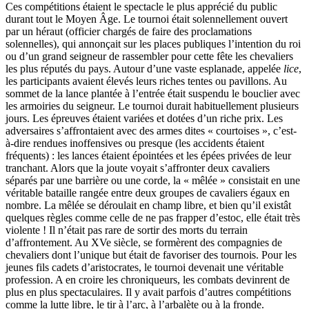
Ces compétitions étaient le spectacle le plus apprécié du public
durant tout le Moyen Âge. Le tournoi était solennellement ouvert
par un héraut (officier chargés de faire des proclamations
solennelles), qui annonçait sur les places publiques l’intention du roi
ou d’un grand seigneur de rassembler pour cette fête les chevaliers
les plus réputés du pays. Autour d’une vaste esplanade, appelée
lice
,
les participants avaient élevés leurs riches tentes ou pavillons. Au
sommet de la lance plantée à l’entrée était suspendu le bouclier avec
les armoiries du seigneur. Le tournoi durait habituellement plusieurs
jours. Les épreuves étaient variées et dotées d’un riche prix. Les
adversaires s’affrontaient avec des armes dites « courtoises », c’est-
à-dire rendues inoffensives ou presque (les accidents étaient
fréquents) : les lances étaient épointées et les épées privées de leur
tranchant. Alors que la joute voyait s’affronter deux cavaliers
séparés par une barrière ou une corde, la « mêlée » consistait en une
véritable bataille rangée entre deux groupes de cavaliers égaux en
nombre. La mêlée se déroulait en champ libre, et bien qu’il existât
quelques règles comme celle de ne pas frapper d’estoc, elle était très
violente ! Il n’était pas rare de sortir des morts du terrain
d’affrontement. Au XVe siècle, se formèrent des compagnies de
chevaliers dont l’unique but était de favoriser des tournois. Pour les
jeunes fils cadets d’aristocrates, le tournoi devenait une véritable
profession. A en croire les chroniqueurs, les combats devinrent de
plus en plus spectaculaires. Il y avait parfois d’autres compétitions
comme la lutte libre, le tir à l’arc, à l’arbalète ou à la fronde.