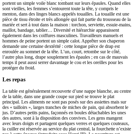
portent un simple voile blanc tombant sur leurs épaules. Quand elles
sont vieilles, les femmes s’entourent toute la tête, y compris le
menton, dans des linges blancs appelés touailles. La touaille est une
pièce de tissu étroite et très allongée qui fait partie du trousseau de la
mariée et sert à tout dans la maison : torchon, serviette, essuie-mains,
maillot, bandage, tablier… Diversité et hiérarchie apparaissent
également dans les coiffures masculines. Travailleurs manuels et
hommes de peine portent un simple calot. Apprêter son chaperon
demande une certaine dextérité : cette longue pièce de drap est
enroulée au sommet de la tête. L’un, court, retombe sur le côté,
l’autre plus long, drape souplement les épaules ; en cas de mauvais
temps il peut aussi serrer davantage le cou et les oreilles pour les
protéger du froid.
Les repas
La table est généralement recouverte d’une nappe blanche, au centre
de la table, dans une grande coupe sur pied se trouve le plat
principal. Les aliments ne sont pas posés sur des assiettes mais sur
des « tailloirs », larges tranches de miches de pain, qui absorbent le
jus. D’autres petits pains, façonnés en boules détachables les unes
des autres, sont à la disposition des convives. Les gens mangent
avec leurs doigts et partagent quelques verres et quelques couteaux,
la cuiller est réservée au service du plat central, la fourchette n’existe