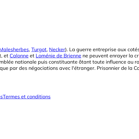
Malesherbes
,
Turgot
,
Necker
). La guerre entreprise aux cot
t, et
Calonne
et
Loménie de Brienne
ne peuvent enrayer la cri
ée nationale puis constituante ôtant toute influence au roi. 
 que par des négociations avec l'étranger. Prisonnier de la C
ns
Termes et conditions