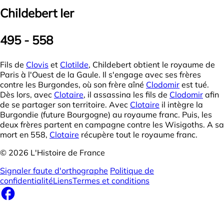
Childebert Ier
495 - 558
Fils de
Clovis
et
Clotilde
, Childebert obtient le royaume de
Paris à l'Ouest de la Gaule. Il s'engage avec ses frères
contre les Burgondes, où son frère aîné
Clodomir
est tué.
Dès lors, avec
Clotaire
, il assassina les fils de
Clodomir
afin
de se partager son territoire. Avec
Clotaire
il intègre la
Burgondie (future Bourgogne) au royaume franc. Puis, les
deux frères partent en campagne contre les Wisigoths. A sa
mort en 558,
Clotaire
récupère tout le royaume franc.
© 2026 L'Histoire de France
Signaler faute d'orthographe
Politique de
confidentialité
Liens
Termes et conditions